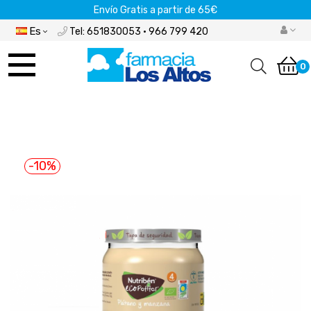
Envío Gratis a partir de 65€
Es
Tel: 651830053 · 966 799 420
Navegación
de
0
palanca
-10%