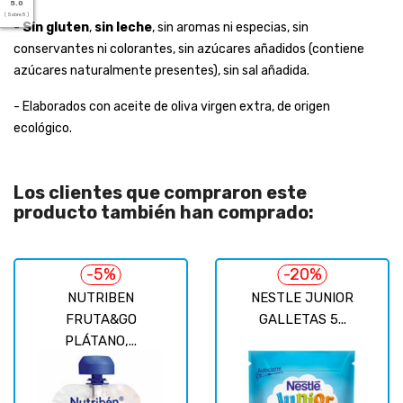
5.0
( Sobre 5 )
-
Sin gluten
,
sin leche
, sin aromas ni especias, sin
conservantes ni colorantes, sin azúcares añadidos (contiene
azúcares naturalmente presentes), sin sal añadida.
- Elaborados con aceite de oliva virgen extra, de origen
ecológico.
Los clientes que compraron este
producto también han comprado:
-5%
-20%
NUTRIBEN
NESTLE JUNIOR
FRUTA&GO
GALLETAS 5...
PLÁTANO,...