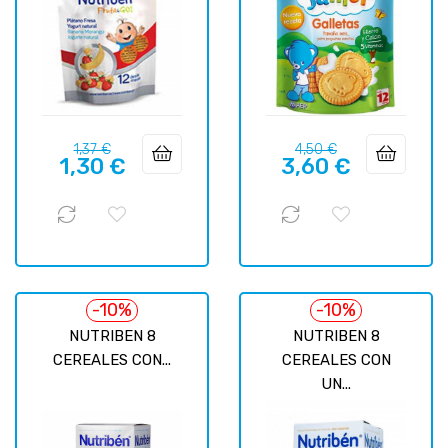
Precio
Precio
Precio
Precio
1,37 €
4,50 €
1,30 €
3,60 €
regular
regular
-10%
-10%
NUTRIBEN 8
NUTRIBEN 8
CEREALES CON...
CEREALES CON
UN...