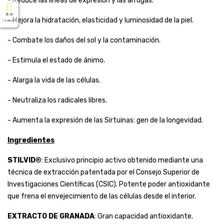
- Reduce las líneas de expresión y las arrugas.
5.0
- Mejora la hidratación, elasticidad y luminosidad de la piel.
( Sobre 5 )
- Combate los daños del sol y la contaminación.
- Estimula el estado de ánimo.
- Alarga la vida de las células.
- Neutraliza los radicales libres.
- Aumenta la expresión de las Sirtuinas: gen de la longevidad.
Ingredientes
STILVID
®: Exclusivo principio activo obtenido mediante una
técnica de extracción patentada por el Consejo Superior de
Investigaciones Científicas (CSIC). Potente poder antioxidante
que frena el envejecimiento de las células desde el interior.
EXTRACTO DE GRANADA
: Gran capacidad antioxidante.