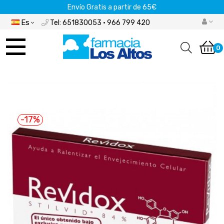
Envío Gratis a partir de 65€
Es
Tel: 651830053 · 966 799 420
Navegación
de
0
palanca
-17%