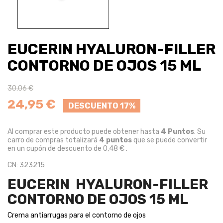
EUCERIN HYALURON-FILLER
CONTORNO DE OJOS 15 ML
30,06 €
24,95 €
DESCUENTO 17%
Al comprar este producto puede obtener hasta
4
Puntos
. Su
carro de compras totalizará
4
puntos
que se puede convertir
en un cupón de descuento de
0,48 €
.
CN: 323215
EUCERIN HYALURON-FILLER
CONTORNO DE OJOS 15 ML
Crema antiarrugas para el contorno de ojos