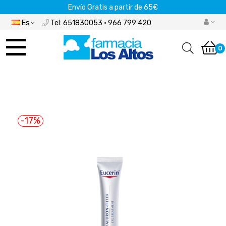
Envío Gratis a partir de 65€
Es
Tel: 651830053 · 966 799 420
Navegación
de
0
palanca
-17%