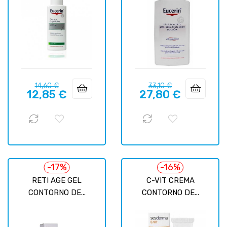
Precio
Precio
Precio
Precio
14,60 €
33,10 €
12,85 €
27,80 €
regular
regular
-17%
-16%
RETI AGE GEL
C-VIT CREMA
CONTORNO DE...
CONTORNO DE...