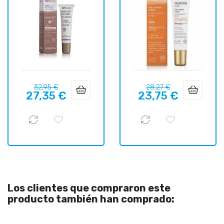
Precio
Precio
Precio
Precio
32,95 €
28,27 €
27,35 €
23,75 €
regular
regular
Los clientes que compraron este
producto también han comprado: