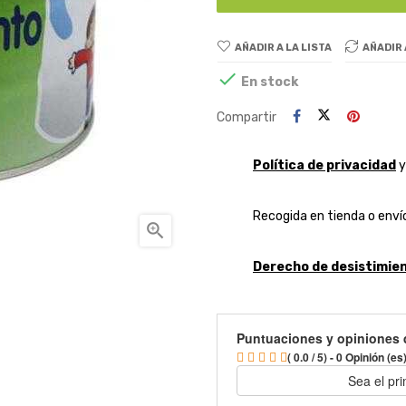
AÑADIR A LA LISTA
AÑADIR

En stock
Compartir
Política de privacidad
Recogida en tienda o envío

Derecho de desistimien
Puntuaciones y opiniones 
( 0.0 / 5) - 0 Opinión (es
Sea el pr