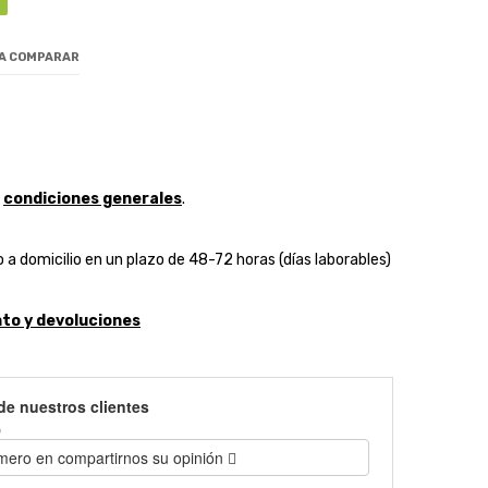
 A COMPARAR
y
condiciones generales
.
 a domicilio en un plazo de 48-72 horas (días laborables)
to y devoluciones
de nuestros clientes
)
imero en compartirnos su opinión