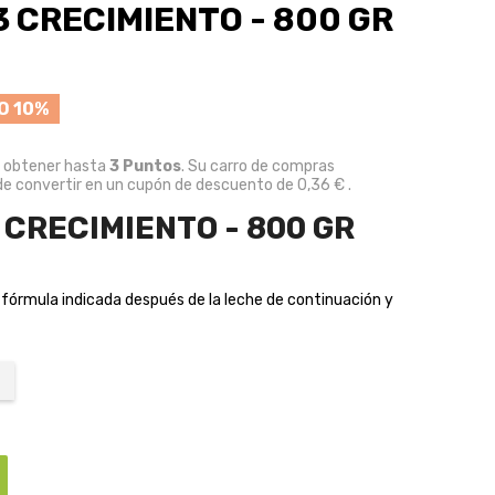
3 CRECIMIENTO - 800 GR
O 10%
e obtener hasta
3
Puntos
. Su carro de compras
e convertir en un cupón de descuento de
0,36 €
.
 CRECIMIENTO - 800 GR
 fórmula indicada después de la leche de continuación y