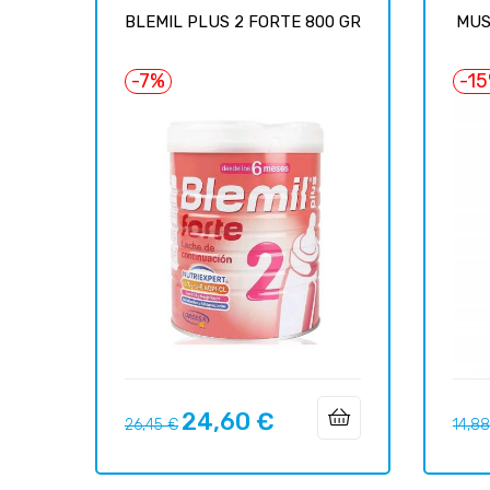
BLEMIL PLUS 2 FORTE 800 GR
MUS
-7%
-1
24,60 €
Precio
Precio
Preci
26,45 €
14,8
regular
regul