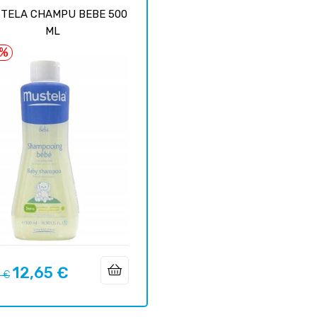
TELA CHAMPU BEBE 500
ML
5%
12,65 €
o
Precio
8 €
ar