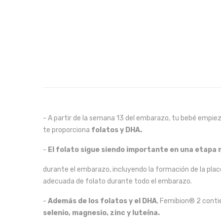
- A partir de la semana 13 del embarazo, tu bebé empi
te proporciona
folatos y DHA.
-
El folato sigue siendo importante en una etapa
durante el embarazo, incluyendo la formación de la plac
adecuada de folato durante todo el embarazo.
-
Además de los folatos y el DHA
, Femibion® 2 cont
selenio, magnesio, zinc y luteína.