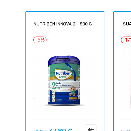
NUTRIBEN INNOVA 2 - 800 G
SUA
-5%
-1
Precio
Precio
Preci