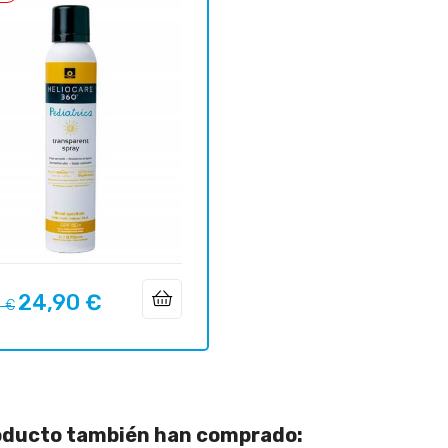
24,90 €
o
Precio
4 €
ar
roducto también han comprado: