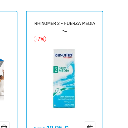
RHINOMER 2 - FUERZA MEDIA
-...
-7%
Precio
Precio