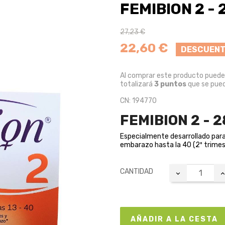
FEMIBION 2 -
27,23 €
22,60 €
DESCUENT
Al comprar este producto pued
totalizará
3
puntos
que se pued
CN: 194770
FEMIBION 2 - 
Especialmente desarrollado para
embarazo hasta la 40 (2º trime
CANTIDAD
AÑADIR A LA CESTA