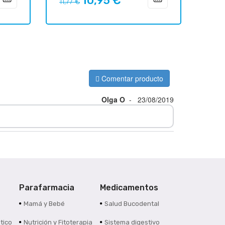
10,95 €
11,77 €
regular
Comentar producto
Olga O
-
23/08/2019
Parafarmacia
Medicamentos
s
Mamá y Bebé
Salud Bucodental
tico
Nutrición y Fitoterapia
Sistema digestivo