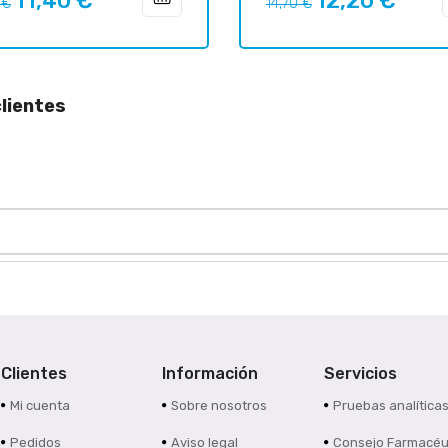
11,40 €
12,20 €
 €
14,70 €
ar
regular
lientes
Clientes
Información
Servicios
Mi cuenta
Sobre nosotros
Pruebas analítica
Pedidos
Aviso legal
Consejo Farmacéu