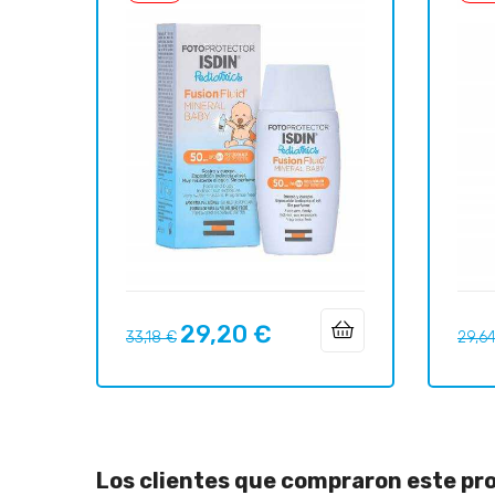
29,20 €
Precio
Precio
Preci
33,18 €
29,6
regular
regul
Los clientes que compraron este p