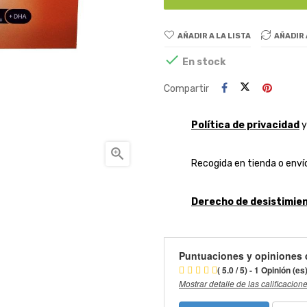
AÑADIR A LA LISTA
AÑADIR

En stock
Compartir
Política de privacidad

Recogida en tienda o envío
Derecho de desistimien
Puntuaciones y opiniones 
( 5.0 / 5) - 1 Opinión (es
Mostrar detalle de las calificacion