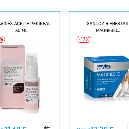
VINEX ACEITE PERINEAL
SANDOZ BIENESTAR
30 ML
MAGNESIO...
7%
-17%
o
Precio
Precio
Precio