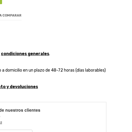
 A COMPARAR
y
condiciones generales
.
 a domicilio en un plazo de 48-72 horas (días laborables)
to y devoluciones
de nuestros clientes
)
es