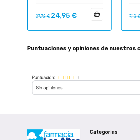
24,95 €
Precio
Precio
Preci
27,72 €
7,18 
regular
regul
Puntuaciones y opiniones de nuestros c
Puntuación:
Sin opiniones
Categorias