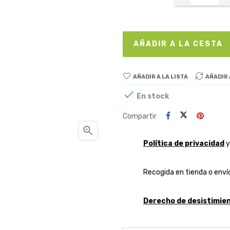
AÑADIR A LA CESTA
AÑADIR A LA LISTA
AÑADIR

En stock
Compartir

Política de privacidad
Recogida en tienda o envío
Derecho de desistimien