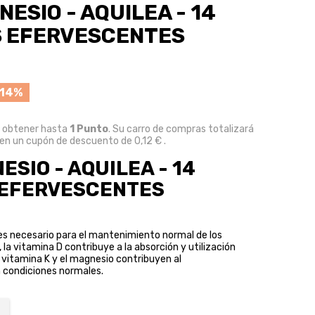
NESIO - AQUILEA - 14
 EFERVESCENTES
 14%
e obtener hasta
1
Punto
. Su carro de compras totalizará
 en un cupón de descuento de
0,12 €
.
ESIO - AQUILEA - 14
 EFERVESCENTES
 es necesario para el mantenimiento normal de los
la vitamina D contribuye a la absorción y utilización
a vitamina K y el magnesio contribuyen al
 condiciones normales.