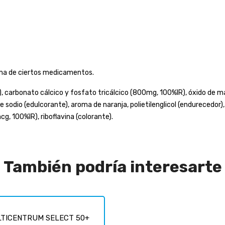
oma de ciertos medicamentos.
e), carbonato cálcico y fosfato tricálcico (800mg, 100%IR), óxido de
e sodio (edulcorante), aroma de naranja, polietilenglicol (endurecedor
g, 100%IR), riboflavina (colorante).
También podría interesarte
TICENTRUM SELECT 50+