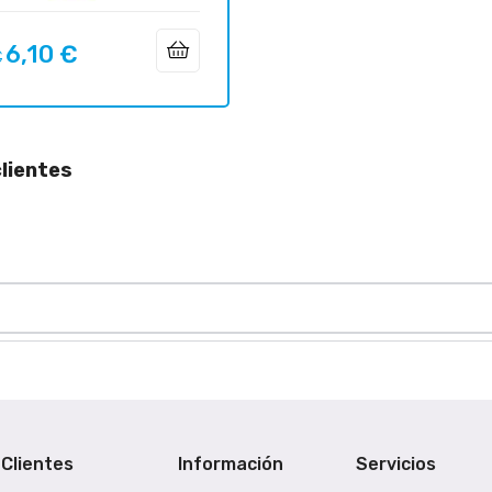
6,10 €
o
Precio
€
ar
lientes
Clientes
Información
Servicios