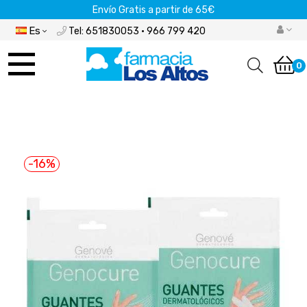
Envío Gratis a partir de 65€
Es
Tel: 651830053 · 966 799 420
Navegación
de
0
palanca
-16%