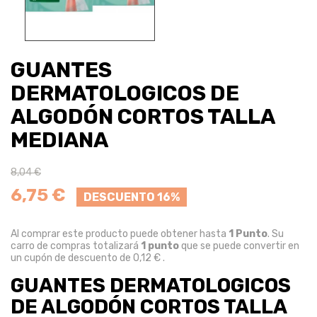
GUANTES
DERMATOLOGICOS DE
ALGODÓN CORTOS TALLA
MEDIANA
8,04 €
6,75 €
DESCUENTO 16%
Al comprar este producto puede obtener hasta
1
Punto
. Su
carro de compras totalizará
1
punto
que se puede convertir en
un cupón de descuento de
0,12 €
.
GUANTES DERMATOLOGICOS
DE ALGODÓN CORTOS TALLA