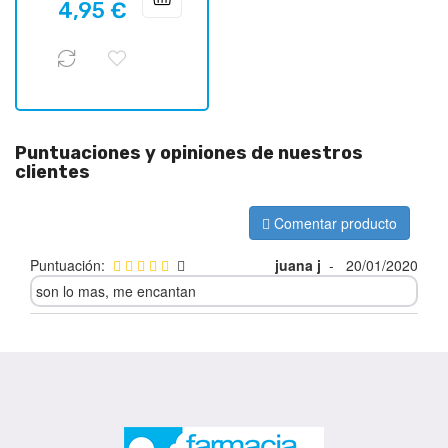
4,95 €
regular
Puntuaciones y opiniones de nuestros
clientes
Comentar producto
Puntuación:
juana j
-
20/01/2020
son lo mas, me encantan