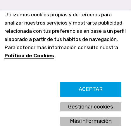
Utilizamos cookies propias y de terceros para
analizar nuestros servicios y mostrarte publicidad
relacionada con tus preferencias en base a un perfil
elaborado a partir de tus hábitos de navegación.
Para obtener más información consulte nuestra
Política de Cookies
.
Farmacia Los Altos nº756
ACEPTAR
Ldo. Alfredo Aparicio Grau 22555408K
N. Col. Colegio Oficial de Farmacéuticos de Alicante 4327
Nº de autorización A-790-F
Gestionar cookies
C/ Moncayo, 97 (Vistalmar) Urb. Los Altos
03185 Torrevieja, Alicante (España)
Más información