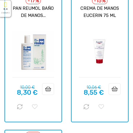
-17%
-15%
PAN REUMOL BAÑO
CREMA DE MANOS
5.0
( Sobre 5 )
DE MANOS...
EUCERIN 75 ML
Precio
Precio
Precio
Precio
10,00 €
10,06 €
8,30 €
8,55 €
regular
regular