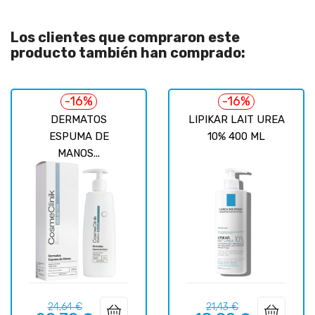
Los clientes que compraron este
producto también han comprado:
-16%
-16%
DERMATOS
LIPIKAR LAIT UREA
ESPUMA DE
10% 400 ML
MANOS...
Precio
Precio
Precio
Precio
24,64 €
21,43 €