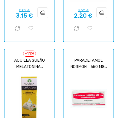
Precio
Precio
Precio
Precio
3,39 €
2,93 €
3,15 €
2,20 €
regular
regular
-11%
AQUILEA SUEÑO
PARACETAMOL
MELATONINA...
NORMON - 650 MG...