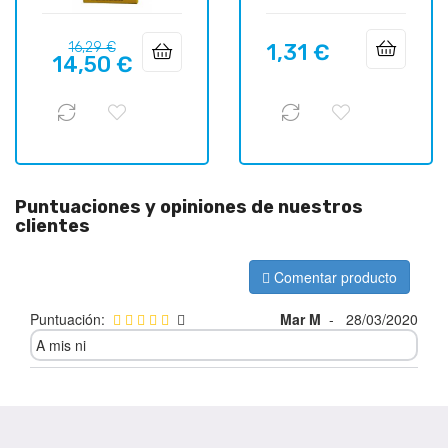
Precio
Precio
16,29 €
1,31 €
Precio
14,50 €
regular
Puntuaciones y opiniones de nuestros
clientes
Comentar producto
Puntuación:
Mar M
-
28/03/2020
A mis ni