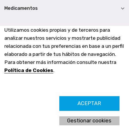

Medicamentos
Utilizamos cookies propias y de terceros para
analizar nuestros servicios y mostrarte publicidad
relacionada con tus preferencias en base a un perfil
elaborado a partir de tus hábitos de navegación.
Para obtener más información consulte nuestra
Política de Cookies
.
Farmacia Los Altos nº756
ACEPTAR
Ldo. Alfredo Aparicio Grau 22555408K
N. Col. Colegio Oficial de Farmacéuticos de Alicante 4327
Nº de autorización A-790-F
Gestionar cookies
C/ Moncayo, 97 (Vistalmar) Urb. Los Altos
03185 Torrevieja, Alicante (España)