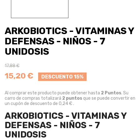
ARKOBIOTICS - VITAMINAS Y
DEFENSAS - NIÑOS - 7
UNIDOSIS
17,88 €
15,20 €
DESCUENTO 15%
Al comprar este producto puede obtener hasta
2
Puntos
. Su
carro de compras totalizará
2
puntos
que se puede convertir en
un cupón de descuento de
0,24 €
.
ARKOBIOTICS - VITAMINAS Y
DEFENSAS - NIÑOS - 7
UNIDOSIS