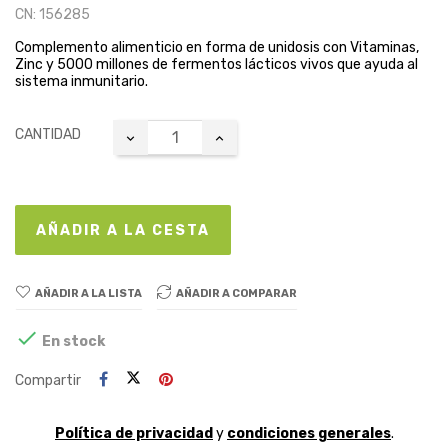
CN: 156285
Complemento alimenticio en forma de unidosis con Vitaminas,
Zinc y 5000 millones de fermentos lácticos vivos que ayuda al
sistema inmunitario.
CANTIDAD
AÑADIR A LA CESTA
AÑADIR A LA LISTA
AÑADIR A COMPARAR

En stock
Compartir
Política de privacidad
y
condiciones generales
.