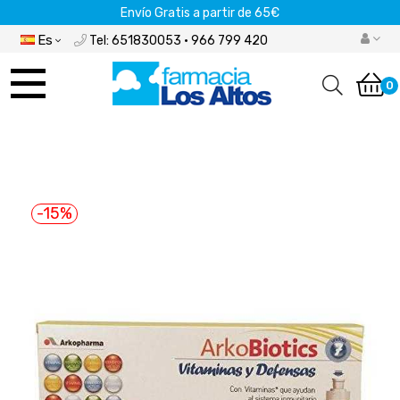
Envío Gratis a partir de 65€
Es
Tel: 651830053 · 966 799 420
Navegación
de
0
palanca
-15%