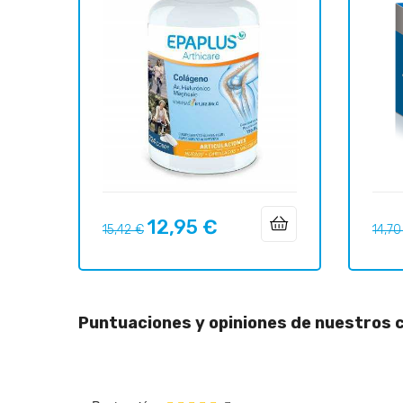
12,95 €
Precio
Precio
Preci
15,42 €
14,70
regular
regul
Puntuaciones y opiniones de nuestros c