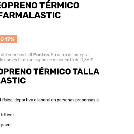
EOPRENO TÉRMICO
 FARMALASTIC
O 17%
e obtener hasta
3
Puntos
. Su carro de compras
e convertir en un cupón de descuento de
0,36 €
.
OPRENO TÉRMICO TALLA
ASTIC
d física, deportiva o laboral en personas propensas a
tríticos.
graves.