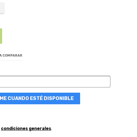
 A COMPARAR
ME CUANDO ESTÉ DISPONIBLE
y
condiciones generales
.