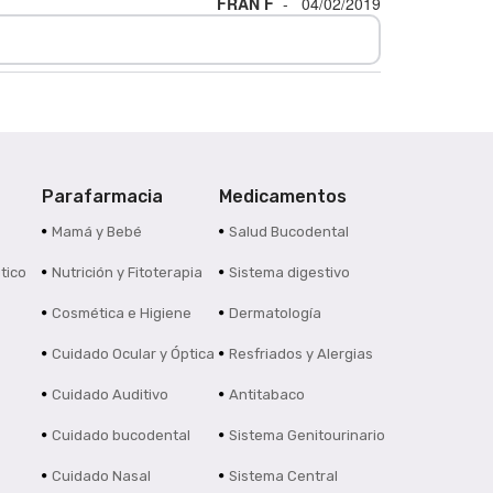
FRAN F
-
04/02/2019
Parafarmacia
Medicamentos
s
Mamá y Bebé
Salud Bucodental
tico
Nutrición y Fitoterapia
Sistema digestivo
Cosmética e Higiene
Dermatología
Cuidado Ocular y Óptica
Resfriados y Alergias
Cuidado Auditivo
Antitabaco
Cuidado bucodental
Sistema Genitourinario
Cuidado Nasal
Sistema Central