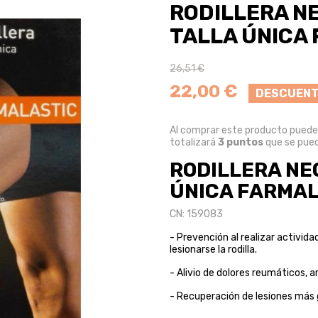
RODILLERA N
TALLA ÚNICA
26,51 €
22,00 €
DESCUENT
Al comprar este producto pued
totalizará
3
puntos
que se pued
RODILLERA NE
ÚNICA FARMAL
CN: 159083
- Prevención al realizar activida
lesionarse la rodilla.
- Alivio de dolores reumáticos, ar
- Recuperación de lesiones más 