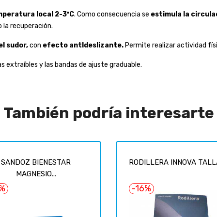
peratura local 2-3ºC
. Como consecuencia se
estimula la circula
o la recuperación.
el sudor,
con
efecto antIdeslizante.
Permite realizar actividad fí
as extraíbles y las bandas de ajuste graduable.
También podría interesarte
SANDOZ BIENESTAR
RODILLERA INNOVA TALLA
MAGNESIO...
7%
-16%