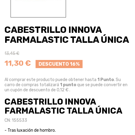
CABESTRILLO INNOVA
FARMALASTIC TALLA ÚNICA
13,45 €
11,30 €
DESCUENTO 16%
Al comprar este producto puede obtener hasta
1
Punto
. Su
carro de compras totalizará
1
punto
que se puede convertir en
un cupón de descuento de
0,12 €
.
CABESTRILLO INNOVA
FARMALASTIC TALLA ÚNICA
CN: 155533
- Tras luxación de hombro.