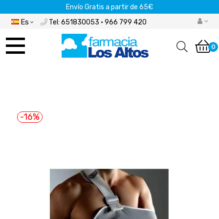
Envío Gratis a partir de 65€
Es
Tel: 651830053 · 966 799 420
Navegación
de
0
palanca
-16%