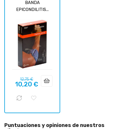
BANDA
EPICONDILITIS...
Precio
Precio
12,75 €
10,20 €
regular
Puntuaciones y opiniones de nuestros