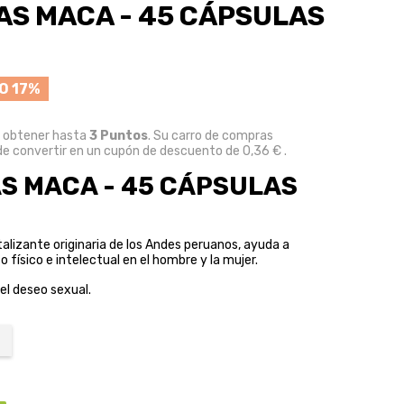
S MACA - 45 CÁPSULAS
O 17%
e obtener hasta
3
Puntos
. Su carro de compras
e convertir en un cupón de descuento de
0,36 €
.
 MACA - 45 CÁPSULAS
talizante originaria de los Andes peruanos, ayuda a
o físico e intelectual en el hombre y la mujer.
el deseo sexual.