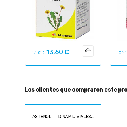
13,60 €
Precio
Precio
Preci
17,00 €
10,24
regular
regul
Los clientes que compraron este p
ASTENOLIT- DINAMIC VIALES...