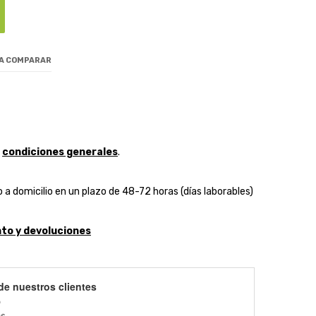
 A COMPARAR
y
condiciones generales
.
 a domicilio en un plazo de 48-72 horas (días laborables)
to y devoluciones
de nuestros clientes
)
es