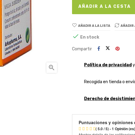
AÑADIR A LA CESTA
AÑADIR A LA LISTA
AÑADIR

En stock
Compartir
Política de privacidad

Recogida en tienda o envío
Derecho de desistimien
Puntuaciones y opiniones 
( 5.0 / 5) - 1 Opinión (es
Mostrar detalle de las calificacion