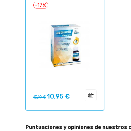
-17%
10,95 €
Precio
Precio
13,19 €
regular
Puntuaciones y opiniones de nuestros c