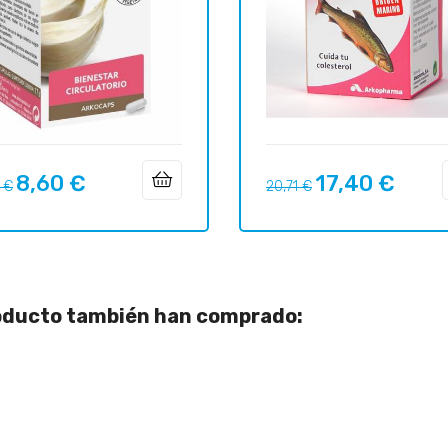
8,60 €
17,40 €
o
Precio
Precio
Precio
 €
20,71 €
ar
regular
roducto también han comprado: