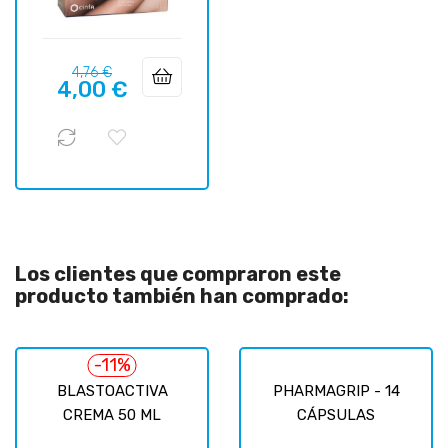
Precio
Precio
4,76 €
4,00 €
regular
Los clientes que compraron este
producto también han comprado:
-11%
BLASTOACTIVA
PHARMAGRIP - 14
CREMA 50 ML
CÁPSULAS