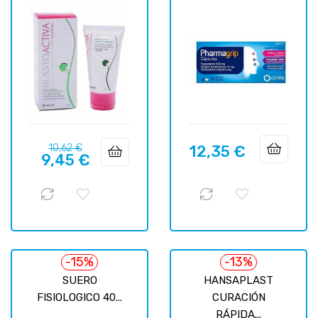
Precio
Precio
10,62 €
12,35 €
Precio
9,45 €
regular
-15%
-13%
SUERO
HANSAPLAST
FISIOLOGICO 40...
CURACIÓN
RÁPIDA...