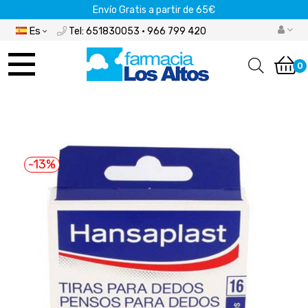
Envío Gratis a partir de 65€
Es
Tel: 651830053 · 966 799 420
Navegación
de
0
palanca
-13%