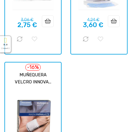
Precio
Precio
Precio
Precio
3,06 €
4,24 €
2,75 €
3,60 €
regular
regular
5.0
( Sobre 5 )
-16%
MUÑEQUERA
VELCRO INNOVA...