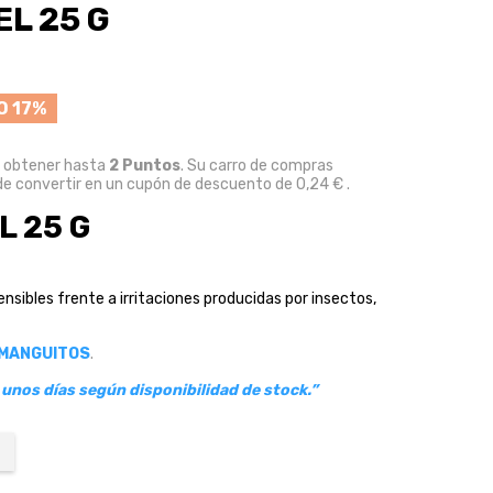
L 25 G
O 17%
e obtener hasta
2
Puntos
. Su carro de compras
e convertir en un cupón de descuento de
0,24 €
.
L 25 G
nsibles frente a irritaciones producidas por insectos,
MANGUITOS
.
unos días según disponibilidad de stock.”