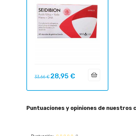
28,95 €
Precio
Precio
33,66 €
regular
Puntuaciones y opiniones de nuestros c
Puntuación: