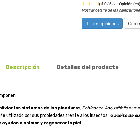
( 5.0 / 5) - 1 Opinión (es
Mostrar detalle de las calificacion
Leer opiniones
Comen
Descripción
Detalles del producto
omponen:
aliviar los síntomas de las picadura
s,
Echinacea Angustifolia
com
te utilizado por sus propiedades frente a los insectos,
el
aceite de eu
ayudan a calmar y regenerar la piel.