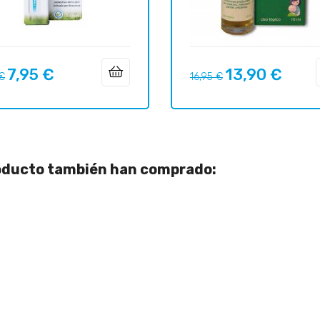
7,95 €
13,90 €
o
Precio
Precio
Precio
 €
16,95 €
ar
regular
roducto también han comprado: