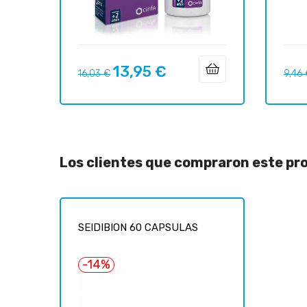
13,95 €
Precio
Precio
Preci
16,03 €
9,46
regular
regul
Los clientes que compraron este p
SEIDIBION 60 CAPSULAS
-14%