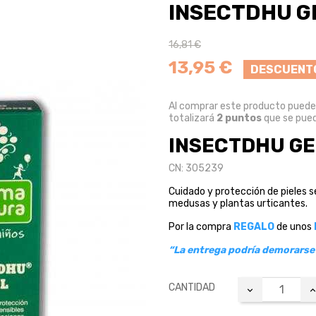
INSECTDHU GE
16,81 €
13,95 €
DESCUENT
Al comprar este producto pued
totalizará
2
puntos
que se pued
INSECTDHU GE
CN: 305239
Cuidado y protección de pieles se
medusas y plantas urticantes.
Por la compra
REGALO
de unos
“La entrega podría demorarse 
CANTIDAD