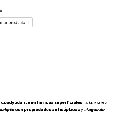
)
es
tar producto
o
coadyudante en heridas superficiales
,
Urtica urens
calipto
con propiedades antisépticas
y
el
agua de