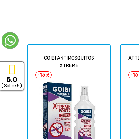
GOIBI ANTIMOSQUITOS
AFTE
XTREME
-13%
-1
5.0
( Sobre 5 )