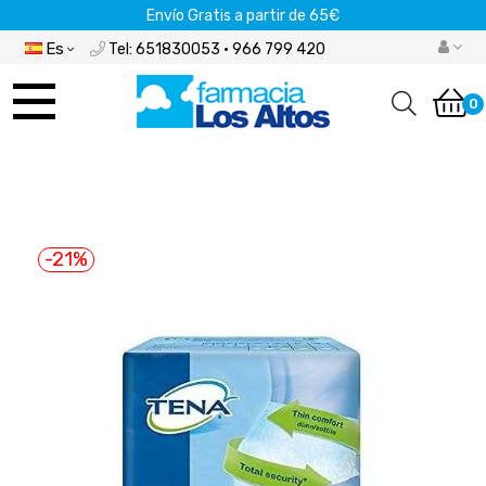
Envío Gratis a partir de 65€
Es
Tel: 651830053 · 966 799 420
Navegación
de
0
palanca
-21%