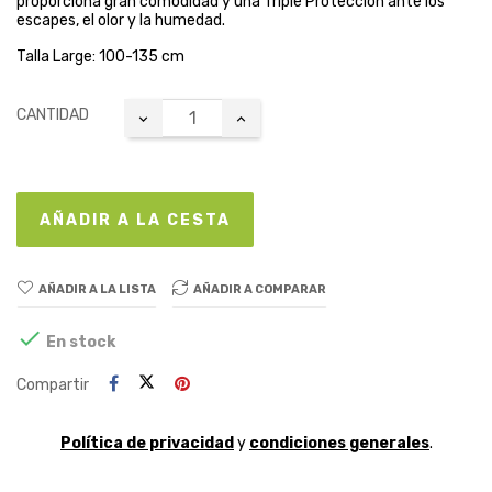
proporciona gran comodidad y una Triple Protección ante los
escapes, el olor y la humedad.
Talla Large: 100-135 cm
CANTIDAD
AÑADIR A LA CESTA
AÑADIR A LA LISTA
AÑADIR A COMPARAR

En stock
Compartir
Política de privacidad
y
condiciones generales
.