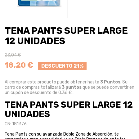
TENA PANTS SUPER LARGE
12 UNIDADES
23,04 €
18,20 €
DESCUENTO 21%
Al comprar este producto puede obtener hasta
3
Puntos
. Su
carro de compras totalizará
3
puntos
que se puede convertir en
un cupón de descuento de
0,36 €
.
TENA PANTS SUPER LARGE 12
UNIDADES
CN: 181376
Tena Pants con su avanzada Doble Zona de Absorción, te