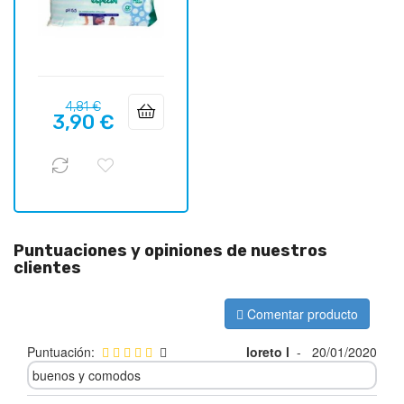
Precio
Precio
4,81 €
3,90 €
regular
Puntuaciones y opiniones de nuestros
clientes
Comentar producto
Puntuación:
loreto l
-
20/01/2020
buenos y comodos