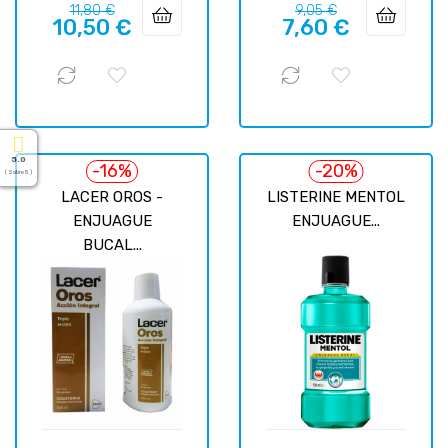
Precio
Precio
Precio
Precio
11,80 €
9,05 €
10,50 €
7,60 €
regular
regular
5.0
-16%
-20%
( Sobre 5 )
LACER OROS -
LISTERINE MENTOL
ENJUAGUE
ENJUAGUE...
BUCAL...