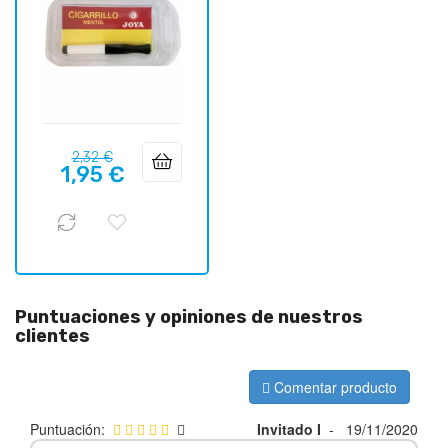
Precio
Precio
2,32 €
1,95 €
regular
Puntuaciones y opiniones de nuestros
clientes
Comentar producto
Puntuación:
Invitado I
-
19/11/2020