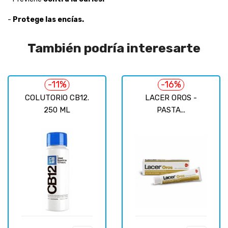
-
Protege las encías.
También podría interesarte
-11%
-16%
COLUTORIO CB12.
LACER OROS -
250 ML
PASTA...