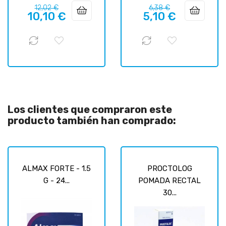
Precio
Precio
Precio
Precio
12,02 €
6,38 €
10,10 €
5,10 €
regular
regular
Los clientes que compraron este
producto también han comprado:
ALMAX FORTE - 1.5
PROCTOLOG
G - 24...
POMADA RECTAL
30...