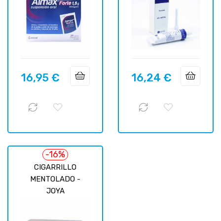
16,95 €
16,24 €
Precio
Precio
-16%
CIGARRILLO
MENTOLADO -
JOYA