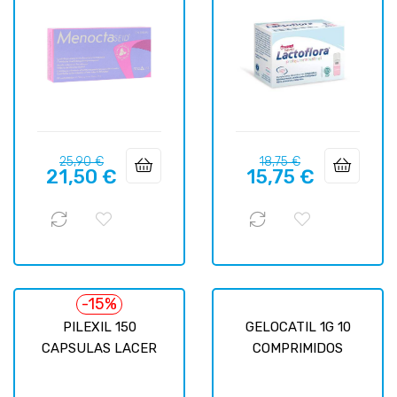
Precio
Precio
Precio
Precio
25,90 €
18,75 €
21,50 €
15,75 €
regular
regular
-15%
PILEXIL 150
GELOCATIL 1G 10
CAPSULAS LACER
COMPRIMIDOS