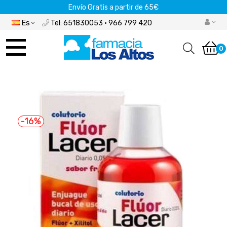
Envío Gratis a partir de 65€
Es
Tel: 651830053 · 966 799 420
Navegación
de
0
palanca
-16%