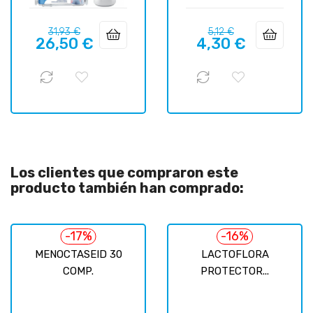
Precio
Precio
Precio
Precio
31,93 €
5,12 €
26,50 €
4,30 €
regular
regular
Los clientes que compraron este
producto también han comprado:
-17%
-16%
MENOCTASEID 30
LACTOFLORA
COMP.
PROTECTOR...