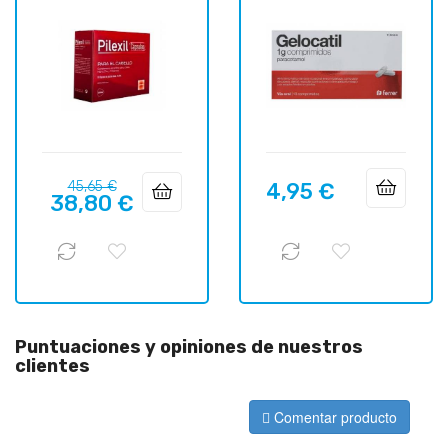
Precio
Precio
45,65 €
4,95 €
Precio
38,80 €
regular
Puntuaciones y opiniones de nuestros
clientes
Comentar producto