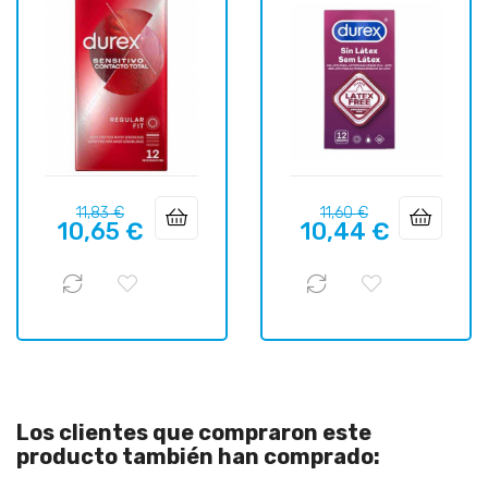
Precio
Precio
Precio
Precio
11,83 €
11,60 €
10,65 €
10,44 €
regular
regular
Los clientes que compraron este
producto también han comprado: