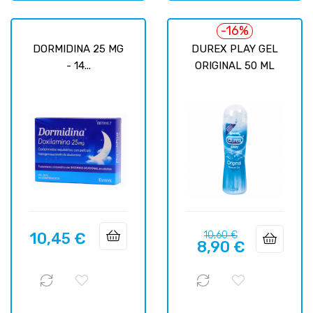
-16%
DORMIDINA 25 MG
DUREX PLAY GEL
- 14...
ORIGINAL 50 ML
Precio
Precio
10,45 €
10,60 €
Precio
8,90 €
regular