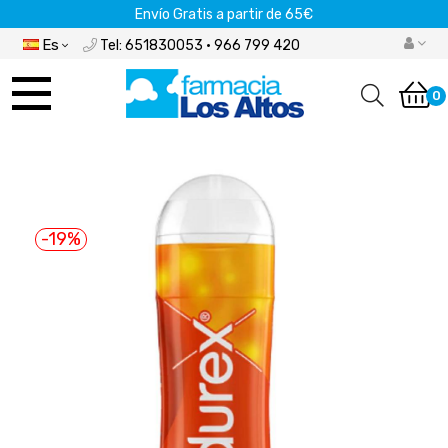
Envío Gratis a partir de 65€
Es
Tel: 651830053 · 966 799 420
Navegación
de
0
palanca
-19%